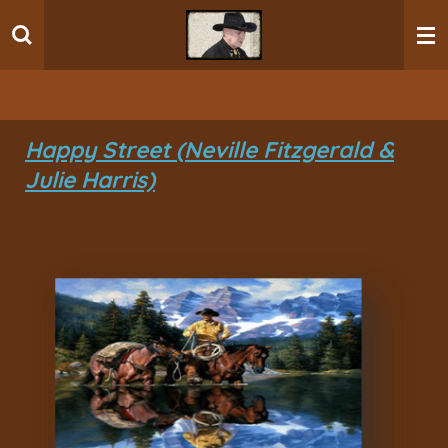
Ga
direct
naar
de
hoofdinhoud
Happy Street (Neville Fitzgerald &
Julie Harris)