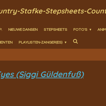
ountry-Stafke-Stepsheets-Coun
P.
NIEUWE DANSEN
STEPSHEETS
FOTO'S
ANIM
MENTEN
PLAYLISTEN-ZANGER(ES)
yes (Siggi Güldenfuß)