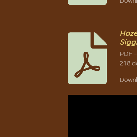
Down
Haze
Sigg
PDF –
218 d
Down