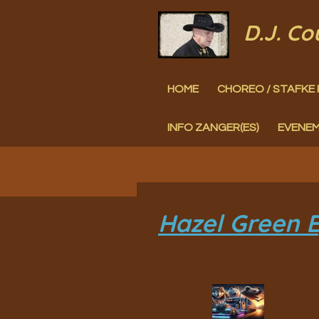
Ga
D.J. C
direct
naar
HOME
CHOREO / STAFKE 
de
hoofdinhoud
INFO ZANGER(ES)
EVENE
Hazel Green E