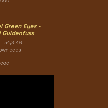
load
l Green Eyes -
i Guldenfuss
 154,3 KB
ownloads
load