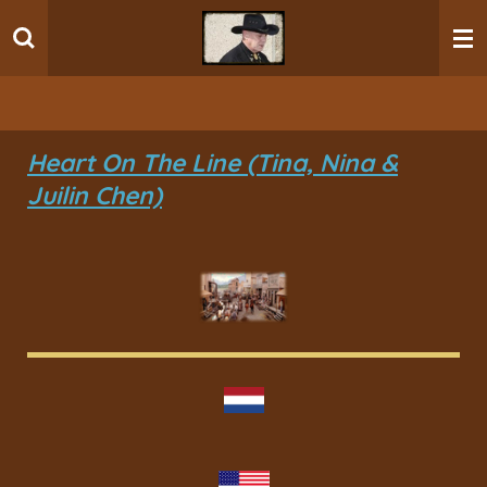
Ga
direct
naar
de
hoofdinhoud
Heart On The Line (Tina, Nina &
Juilin Chen)