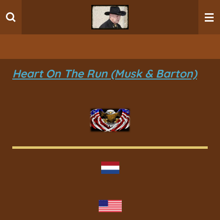
Ga
direct
naar
de
hoofdinhoud
Heart On The Run (Musk & Barton)