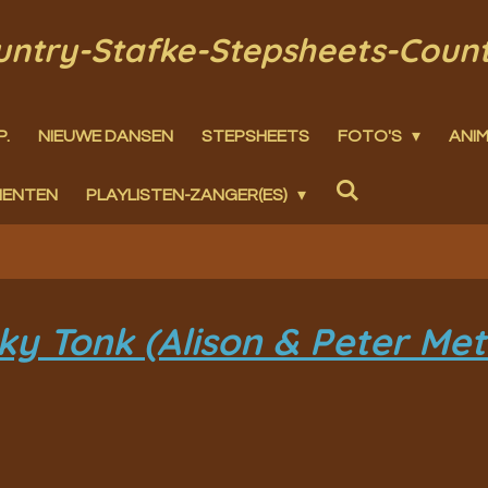
ountry-Stafke-Stepsheets-Coun
P.
NIEUWE DANSEN
STEPSHEETS
FOTO'S
ANIM
MENTEN
PLAYLISTEN-ZANGER(ES)
y Tonk (Alison & Peter Met