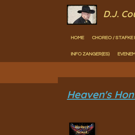
Ga
D.J. C
direct
naar
HOME
CHOREO / STAFKE 
de
hoofdinhoud
INFO ZANGER(ES)
EVENE
Heaven's Honk