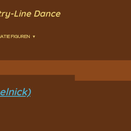
try-Line Dance
ATIE FIGUREN
elnick)