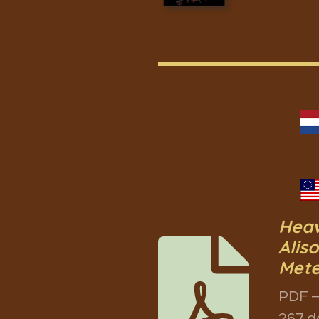
Heav
Alis
Mete
PDF –
267 d