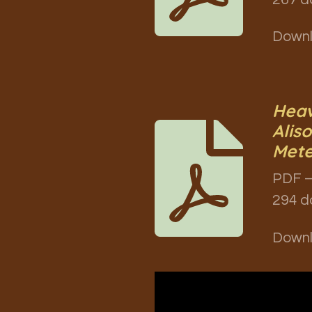
Down
Heav
Alis
Mete
PDF –
294 d
Down