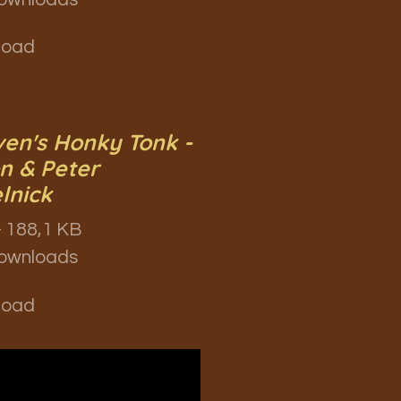
load
en's Honky Tonk -
on & Peter
lnick
 188,1 KB
ownloads
load