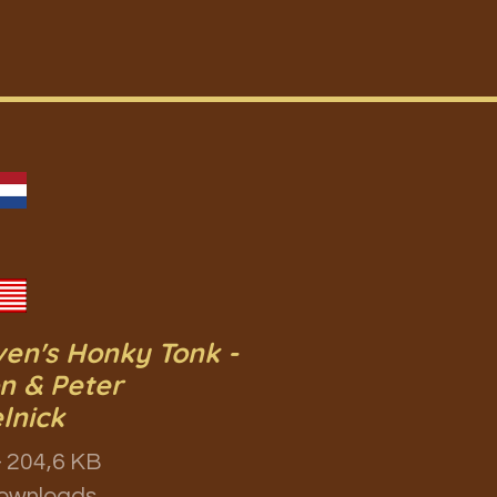
en's Honky Tonk -
on & Peter
lnick
 204,6 KB
ownloads