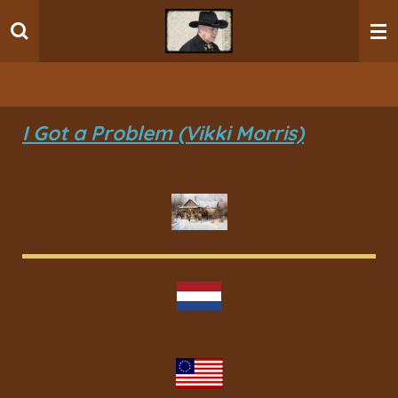
Ga
direct
naar
de
hoofdinhoud
I Got a Problem (Vikki Morris)