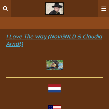
Ga
direct
naar
de
hoofdinhoud
I Love The Way (Novi3NLD & Claudia
Arndt)