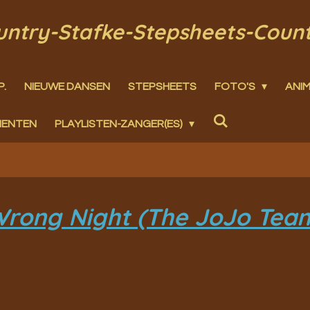
ountry-Stafke-Stepsheets-Coun
P.
NIEUWE DANSEN
STEPSHEETS
FOTO'S
ANIM
MENTEN
PLAYLISTEN-ZANGER(ES)
 Wrong Night (The JoJo Tea