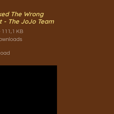
cked The Wrong
t - The JoJo Team
 111,1 KB
ownloads
load