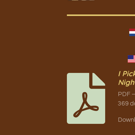
I Pi
Nigh
PDF –
369 d
Down