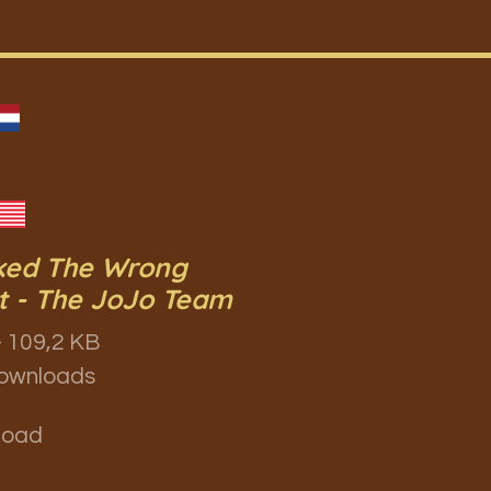
cked The Wrong
t - The JoJo Team
 109,2 KB
ownloads
load