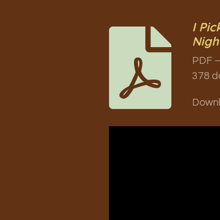
I Pi
Nigh
PDF –
378 d
Down