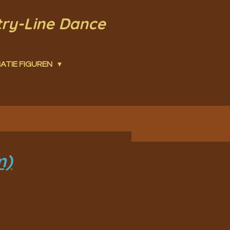
try-Line Dance
ATIE FIGUREN
m)