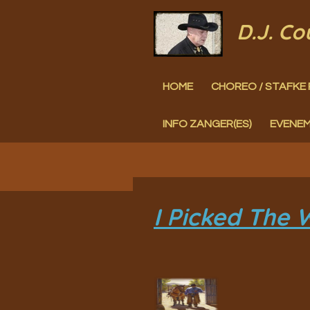
Ga
D.J. C
direct
naar
HOME
CHOREO / STAFKE 
de
hoofdinhoud
INFO ZANGER(ES)
EVENE
I Picked The