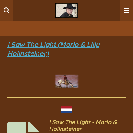
Ga
direct
naar
de
hoofdinhoud
I Saw The Light (Mario & Lilly
Hollnsteiner)
I Saw The Light - Mario &
Hollnsteiner