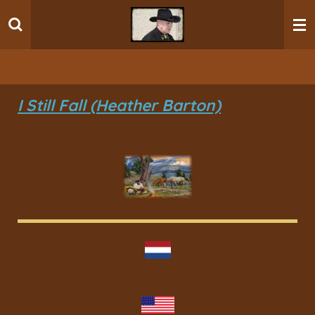
Ga
direct
naar
de
hoofdinhoud
I Still Fall (Heather Barton)