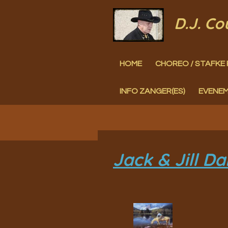
Ga
D.J. C
direct
naar
HOME
CHOREO / STAFKE 
de
hoofdinhoud
INFO ZANGER(ES)
EVENE
Jack & Jill Da