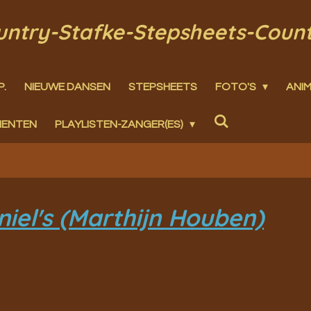
ountry-Stafke-Stepsheets-Coun
P.
NIEUWE DANSEN
STEPSHEETS
FOTO'S
ANIM
MENTEN
PLAYLISTEN-ZANGER(ES)
niel's (Marthijn Houben)