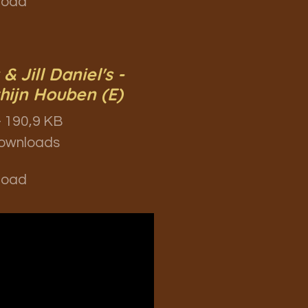
load
& Jill Daniel's -
hijn Houben (E)
 190,9 KB
ownloads
load