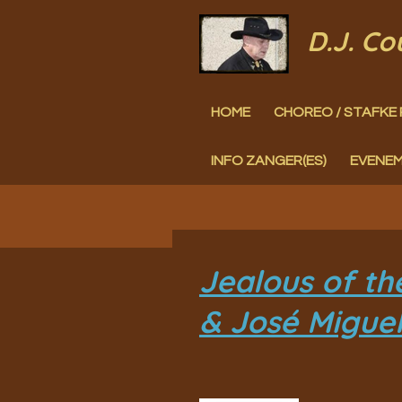
Ga
D.J. C
direct
naar
HOME
CHOREO / STAFKE 
de
hoofdinhoud
INFO ZANGER(ES)
EVENE
Jealous of th
& José Miguel