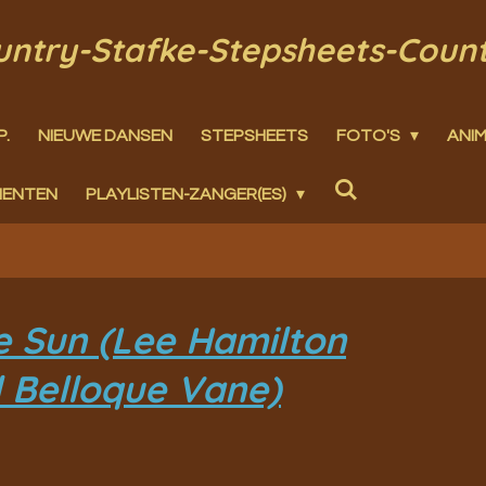
ountry-Stafke-Stepsheets-Coun
P.
NIEUWE DANSEN
STEPSHEETS
FOTO'S
ANIM
MENTEN
PLAYLISTEN-ZANGER(ES)
e Sun (Lee Hamilton
 Belloque Vane)