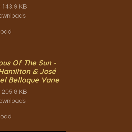
 143,9 KB
ownloads
load
ous Of The Sun -
Hamilton & José
el Belloque Vane
 205,8 KB
ownloads
load