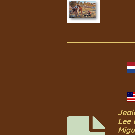
Jeal
Lee 
Migu