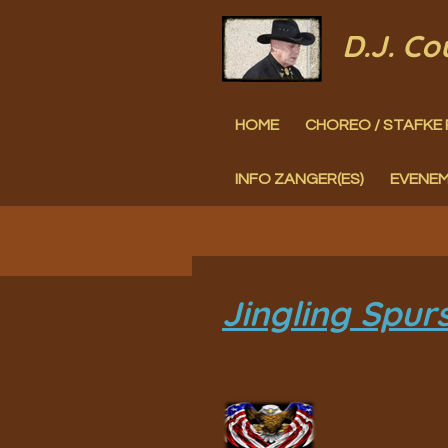
Ga
D.J. C
direct
naar
HOME
CHOREO / STAFKE 
de
hoofdinhoud
INFO ZANGER(ES)
EVENE
Jingling Spurs