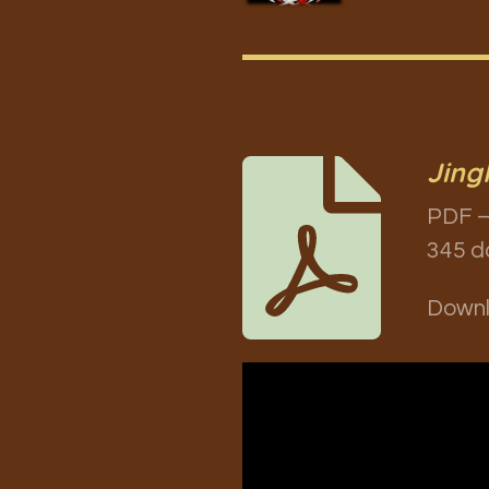
Jing
PDF –
345 d
Down