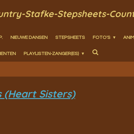
ountry-Stafke-Stepsheets-Coun
P.
NIEUWE DANSEN
STEPSHEETS
FOTO'S
ANIM
MENTEN
PLAYLISTEN-ZANGER(ES)
 (Heart Sisters)