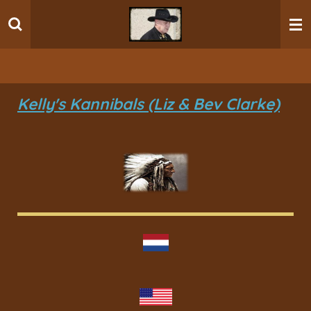
Ga
direct
naar
de
hoofdinhoud
Kelly's Kannibals (Liz & Bev Clarke)