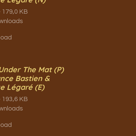
 179,0 KB
wnloads
load
Under The Mat (P)
ance Bastien &
e Légaré (E)
 193,6 KB
wnloads
load