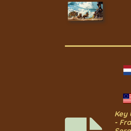
Key 
- Fr
Serg