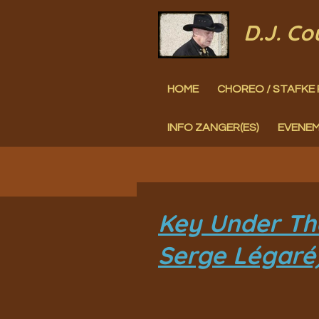
Ga
D.J. C
direct
naar
HOME
CHOREO / STAFKE 
de
hoofdinhoud
INFO ZANGER(ES)
EVENE
Key Under The
Serge Légaré