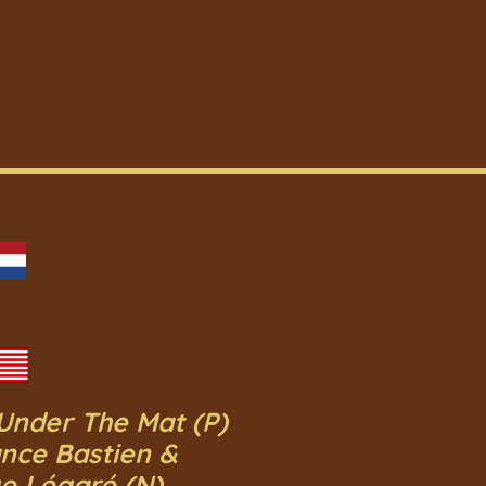
Under The Mat (P)
ance Bastien &
e Légaré (N)