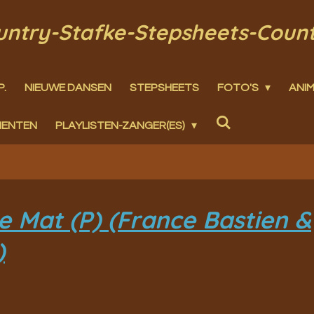
ountry-Stafke-Stepsheets-Coun
P.
NIEUWE DANSEN
STEPSHEETS
FOTO'S
ANIM
MENTEN
PLAYLISTEN-ZANGER(ES)
 Mat (P) (France Bastien &
)