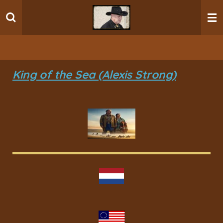
Ga
direct
naar
de
hoofdinhoud
King of the Sea (Alexis Strong)