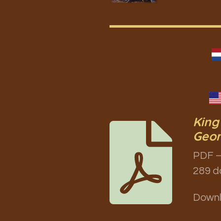
King
Geor
PDF –
289 d
Down