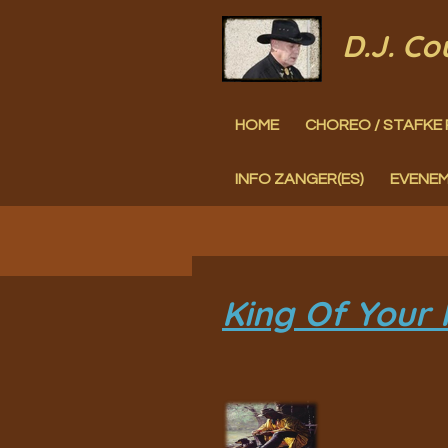
Ga
D.J. C
direct
naar
HOME
CHOREO / STAFKE 
de
hoofdinhoud
INFO ZANGER(ES)
EVENE
King Of Your 