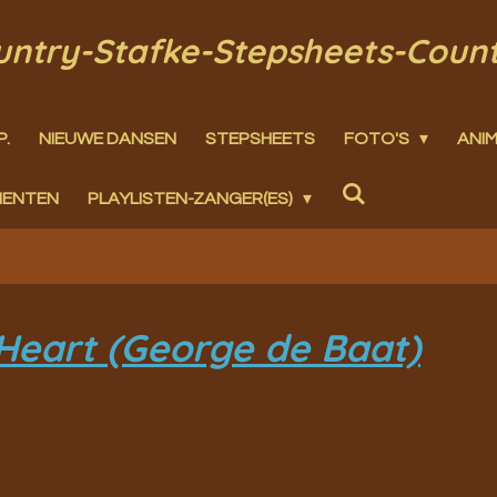
ountry-Stafke-Stepsheets-Coun
P.
NIEUWE DANSEN
STEPSHEETS
FOTO'S
ANIM
MENTEN
PLAYLISTEN-ZANGER(ES)
Heart (George de Baat)