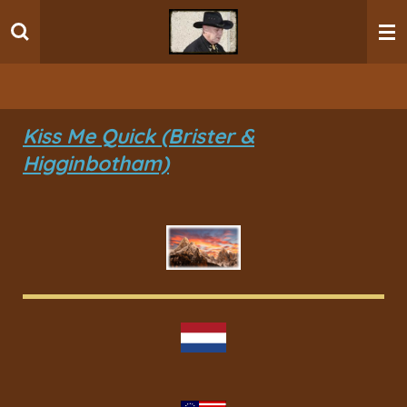
Ga
direct
naar
de
hoofdinhoud
Kiss Me Quick (Brister &
Higginbotham)