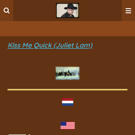
Ga
direct
naar
de
hoofdinhoud
Kiss Me Quick (Juliet Lam)