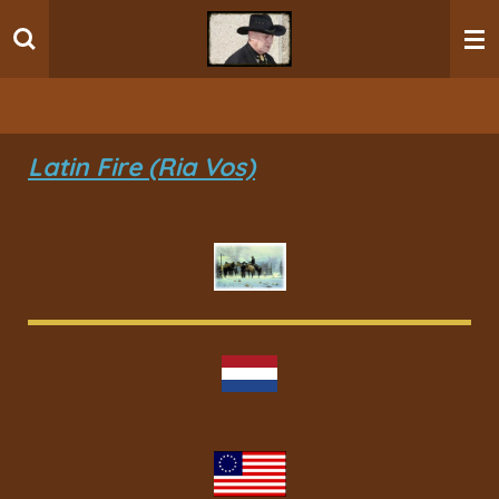
Ga
direct
naar
de
hoofdinhoud
Latin Fire (Ria Vos)