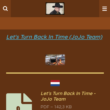
Ga
direct
naar
de
hoofdinhoud
Let's Turn Back In Time (JoJo Team)
Let's Turn Back In Time -
JoJo Team
PDF – 142,3 KB