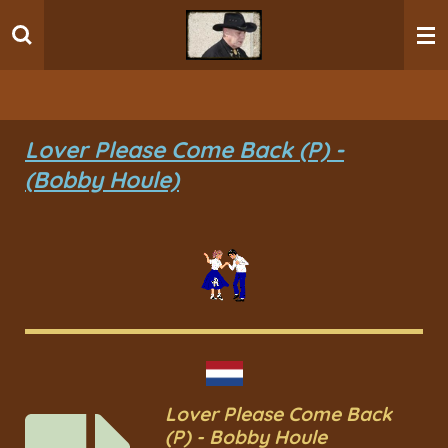
Ga
direct
naar
de
hoofdinhoud
Lover Please Come Back (P) -
(Bobby Houle)
Lover Please Come Back
(P) - Bobby Houle