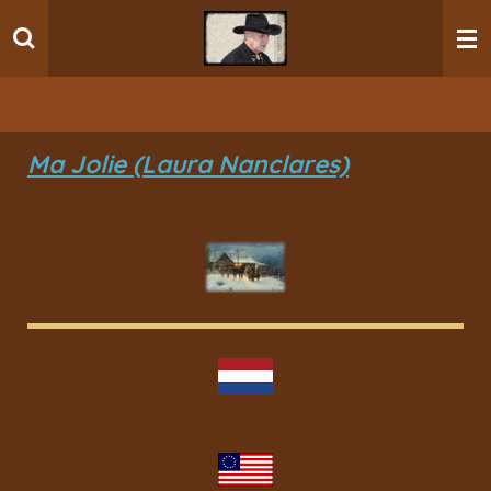
Ga
direct
naar
de
hoofdinhoud
Ma Jolie (Laura Nanclares)