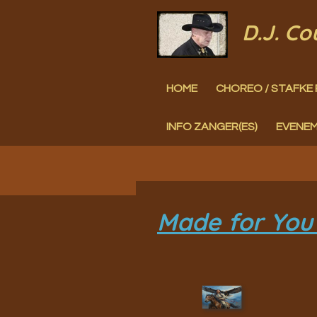
Ga
D.J. C
direct
naar
HOME
CHOREO / STAFKE 
de
hoofdinhoud
INFO ZANGER(ES)
EVENE
Made for You 