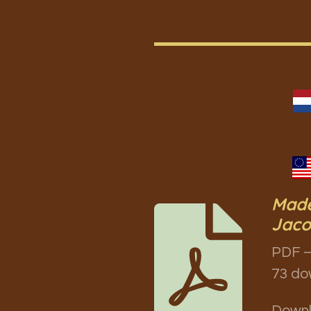
Made
Jaco
PDF –
73 do
Down