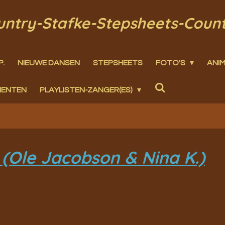
ountry-Stafke-Stepsheets-Coun
P.
NIEUWE DANSEN
STEPSHEETS
FOTO'S
ANIM
MENTEN
PLAYLISTEN-ZANGER(ES)
(Ole Jacobson & Nina K.)