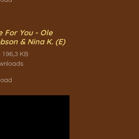
 For You - Ole
bson & Nina K. (E)
 196,3 KB
wnloads
load