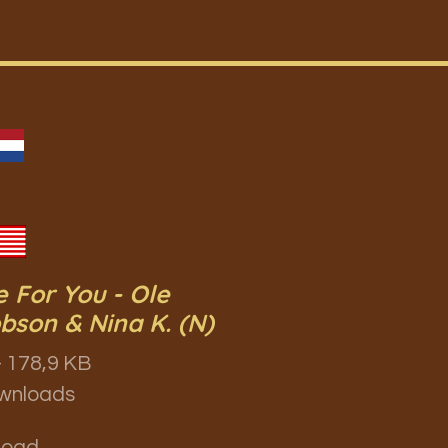
 For You - Ole
bson & Nina K. (N)
 178,9 KB
wnloads
load