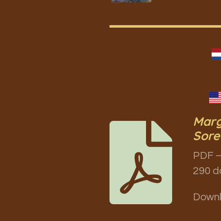
Marg
Sore
PDF –
290 d
Down