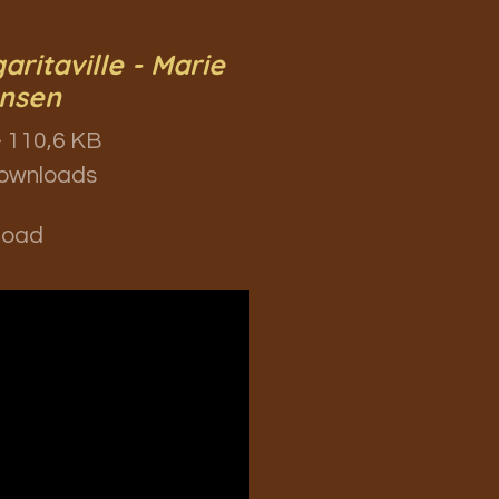
aritaville - Marie
nsen
 110,6 KB
ownloads
load