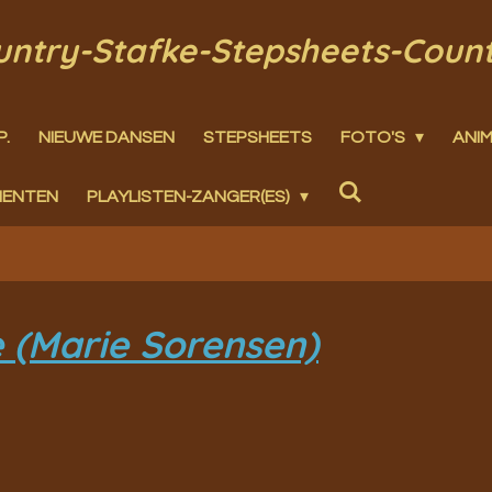
ountry-Stafke-Stepsheets-Coun
P.
NIEUWE DANSEN
STEPSHEETS
FOTO'S
ANIM
MENTEN
PLAYLISTEN-ZANGER(ES)
e (Marie Sorensen)