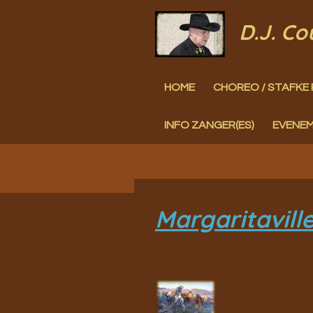
Ga
D.J. C
direct
naar
HOME
CHOREO / STAFKE 
de
hoofdinhoud
INFO ZANGER(ES)
EVENE
Margaritavill