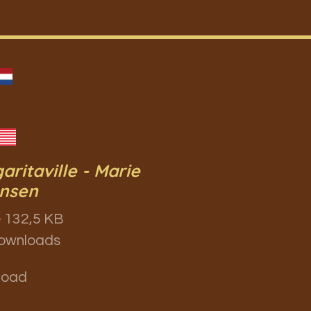
aritaville - Marie
nsen
 132,5 KB
ownloads
load