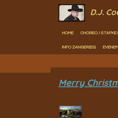
Ga
D.J. C
direct
naar
HOME
CHOREO / STAFKE 
de
hoofdinhoud
INFO ZANGER(ES)
EVENE
Merry Christ