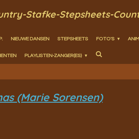
ountry-Stafke-Stepsheets-Coun
P.
NIEUWE DANSEN
STEPSHEETS
FOTO'S
ANIM
MENTEN
PLAYLISTEN-ZANGER(ES)
mas (Marie Sorensen)