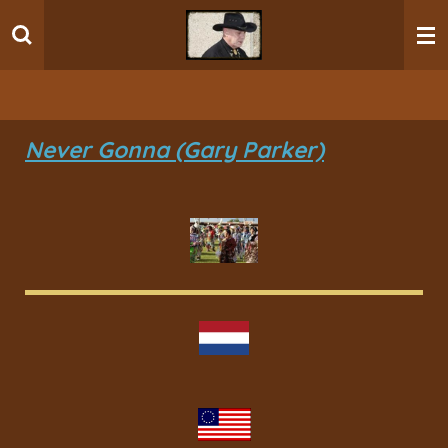
Ga
direct
naar
de
hoofdinhoud
Never Gonna (Gary Parker)