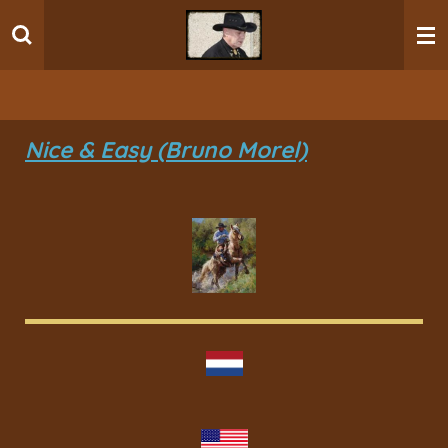
Ga
direct
naar
de
hoofdinhoud
Nice & Easy (Bruno Morel)