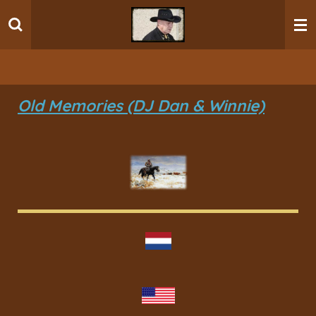
Ga
direct
naar
de
hoofdinhoud
Old Memories (DJ Dan & Winnie)