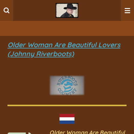
Ga
direct
naar
de
hoofdinhoud
Older Woman Are Beautiful Lovers
(Johnny Riverboots)
Older Woman Are Beautiful