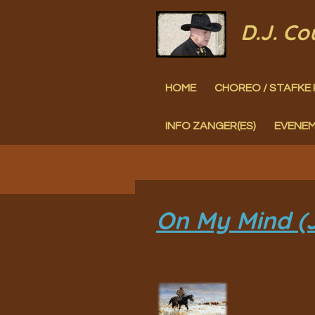
Ga
D.J. C
direct
naar
HOME
CHOREO / STAFKE 
de
hoofdinhoud
INFO ZANGER(ES)
EVENE
On My Mind (J