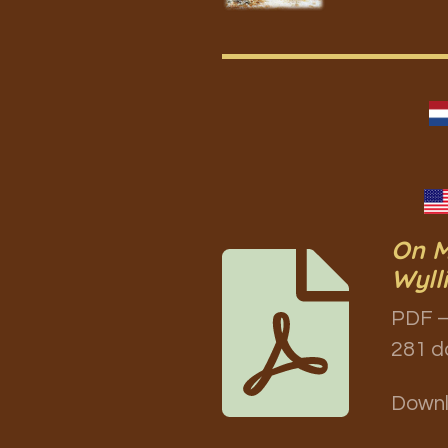
On M
Wyll
PDF –
281 d
Down