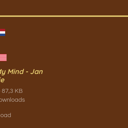
y Mind - Jan
ie
 87,3 KB
ownloads
load