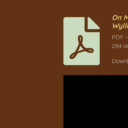
On M
Wyll
PDF –
284 d
Down