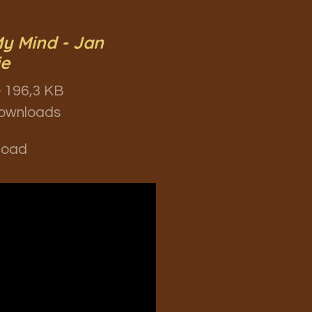
y Mind - Jan
ie
 196,3 KB
ownloads
load