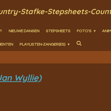
ountry-Stafke-Stepsheets-Coun
P.
NIEUWE DANSEN
STEPSHEETS
FOTO'S
ANIM
MENTEN
PLAYLISTEN-ZANGER(ES)
an Wyllie)