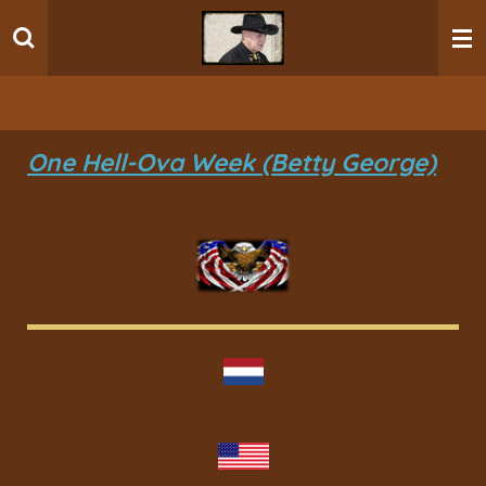
Ga
direct
naar
de
hoofdinhoud
One Hell-Ova Week (Betty George)