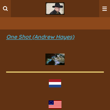
Ga
direct
naar
de
hoofdinhoud
One Shot (Andrew Hayes)