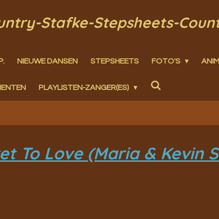
ountry-Stafke-Stepsheets-Coun
P.
NIEUWE DANSEN
STEPSHEETS
FOTO'S
ANIM
MENTEN
PLAYLISTEN-ZANGER(ES)
t To Love (Maria & Kevin S