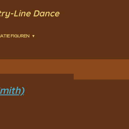
try-Line Dance
ATIE FIGUREN
mith)