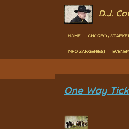
Ga
D.J. C
direct
naar
HOME
CHOREO / STAFKE 
de
hoofdinhoud
INFO ZANGER(ES)
EVENE
One Way Ticke