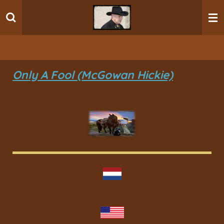
Ga
direct
naar
de
hoofdinhoud
Only A Fool (McGowan Hickie)