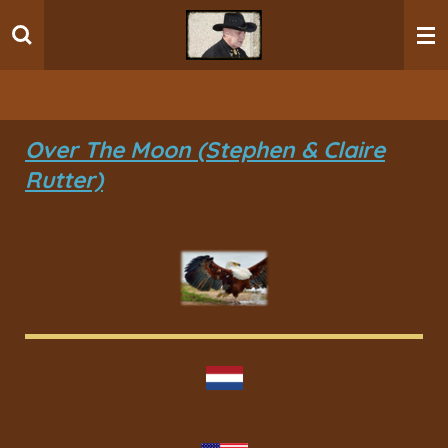
Ga
direct
naar
de
hoofdinhoud
Over The Moon (Stephen & Claire
Rutter)