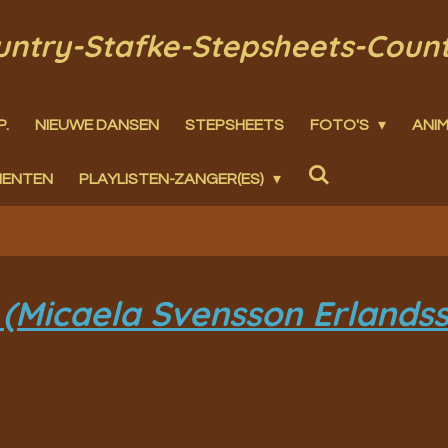
ountry-Stafke-Stepsheets-Coun
P.
NIEUWE DANSEN
STEPSHEETS
FOTO'S
ANIM
MENTEN
PLAYLISTEN-ZANGER(ES)
(Micaela Svensson Erlands