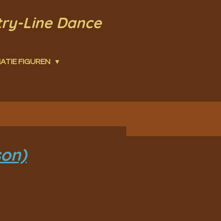
try-Line Dance
ATIE FIGUREN
son)