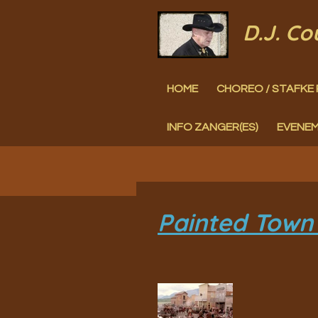
Ga
D.J. C
direct
naar
HOME
CHOREO / STAFKE 
de
hoofdinhoud
INFO ZANGER(ES)
EVENE
Painted Town 