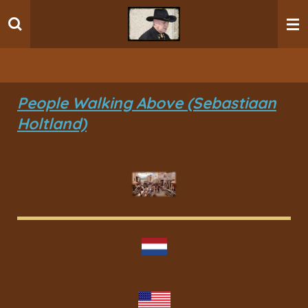
Ga
direct
naar
de
hoofdinhoud
People Walking Above (Sebastiaan
Holtland)