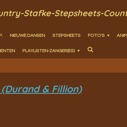
ountry-Stafke-Stepsheets-Coun
P.
NIEUWE DANSEN
STEPSHEETS
FOTO'S
ANIM
MENTEN
PLAYLISTEN-ZANGER(ES)
(Durand & Fillion)