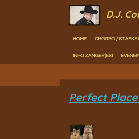
Ga
D.J. C
direct
naar
HOME
CHOREO / STAFKE 
de
hoofdinhoud
INFO ZANGER(ES)
EVENE
Perfect Place 