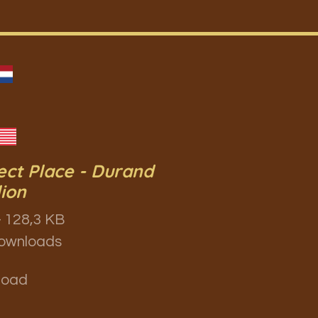
ect Place - Durand
lion
 128,3 KB
ownloads
load