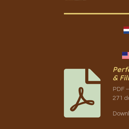
Perf
& Fil
PDF –
271 d
Down