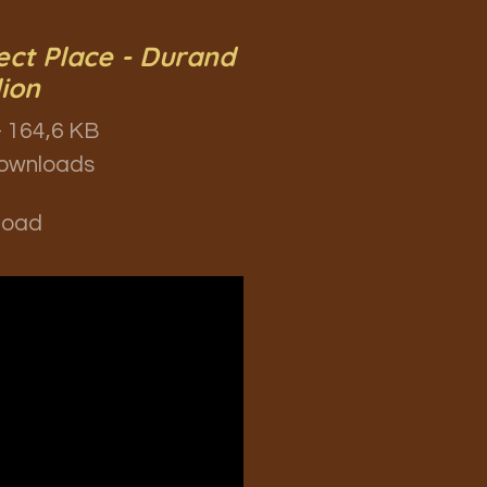
ect Place - Durand
lion
 164,6 KB
ownloads
load