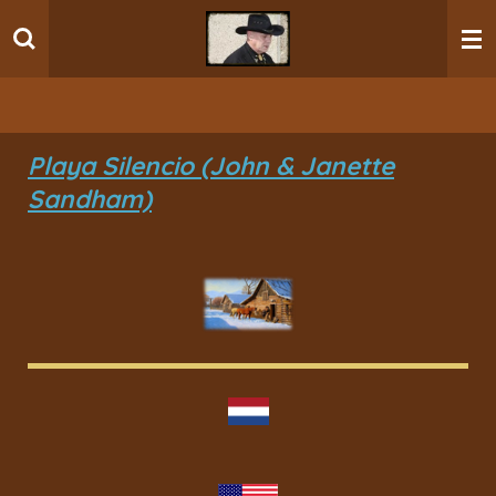
Ga
direct
naar
de
hoofdinhoud
Playa Silencio (John & Janette
Sandham)