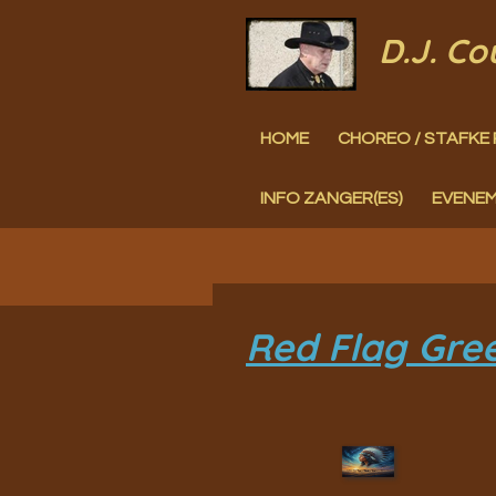
Ga
D.J. C
direct
naar
HOME
CHOREO / STAFKE 
de
hoofdinhoud
INFO ZANGER(ES)
EVENE
Red Flag Gree