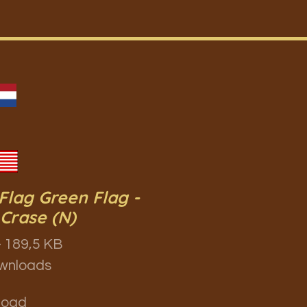
Flag Green Flag -
 Crase (N)
 189,5 KB
wnloads
load