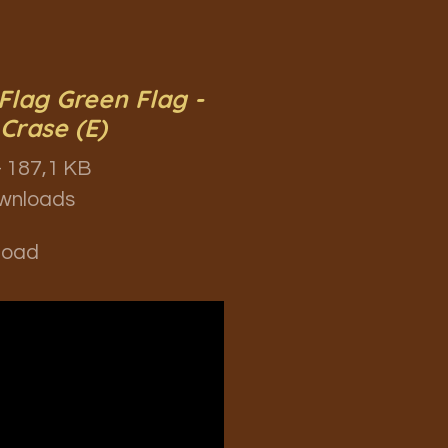
Flag Green Flag -
 Crase (E)
 187,1 KB
wnloads
load