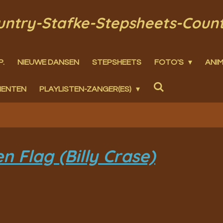
ountry-Stafke-Stepsheets-Coun
P.
NIEUWE DANSEN
STEPSHEETS
FOTO'S
ANIM
MENTEN
PLAYLISTEN-ZANGER(ES)
n Flag (Billy Crase)