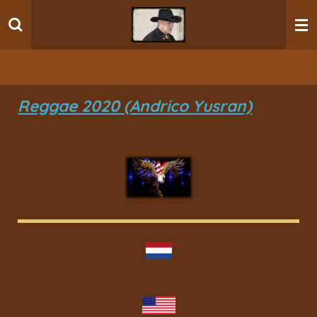
Ga
direct
naar
de
hoofdinhoud
Reggae 2020 (Andrico Yusran)