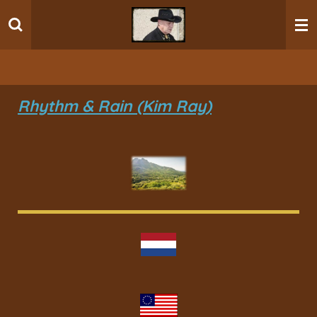
Ga
direct
naar
de
hoofdinhoud
Rhythm & Rain (Kim Ray)