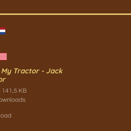
 My Tractor - Jack
or
 141,5 KB
ownloads
load