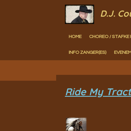
Ga
D.J. C
direct
naar
HOME
CHOREO / STAFKE 
de
hoofdinhoud
INFO ZANGER(ES)
EVENE
Ride My Tract