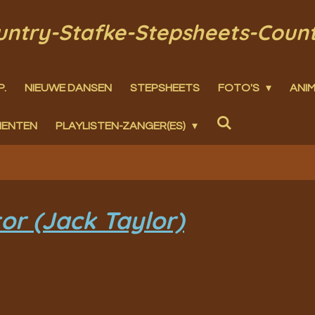
ountry-Stafke-Stepsheets-Coun
P.
NIEUWE DANSEN
STEPSHEETS
FOTO'S
ANIM
MENTEN
PLAYLISTEN-ZANGER(ES)
or (Jack Taylor)