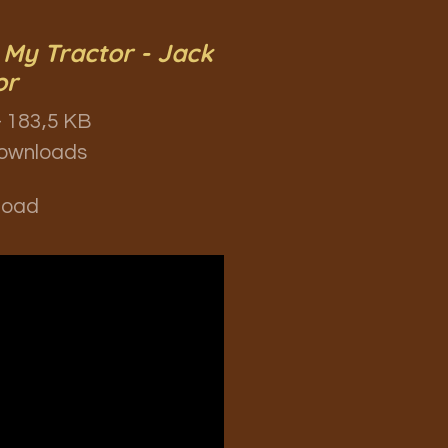
 My Tractor - Jack
or
 183,5 KB
ownloads
load