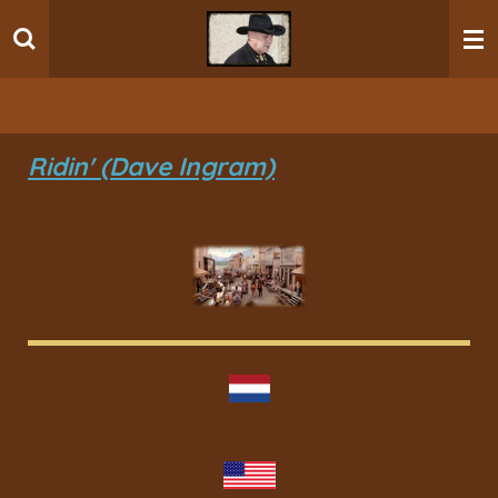
Ga
direct
naar
de
hoofdinhoud
Ridin' (Dave Ingram)