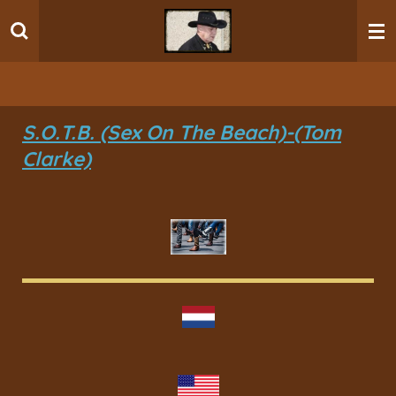
Ga
direct
naar
de
hoofdinhoud
S.O.T.B. (Sex On The Beach)-(Tom
Clarke)