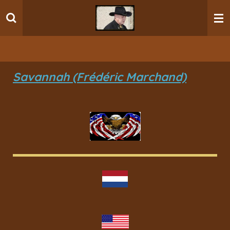
Ga
direct
naar
de
hoofdinhoud
Savannah (Frédéric Marchand)