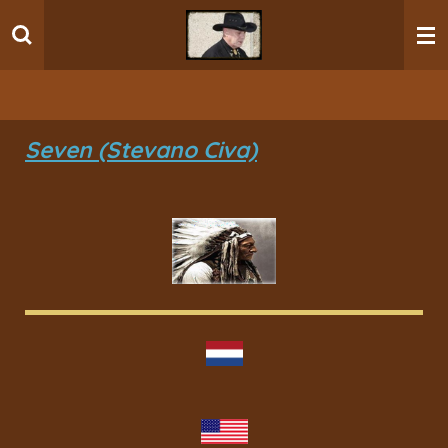
Ga
direct
naar
de
hoofdinhoud
Seven (Stevano Civa)