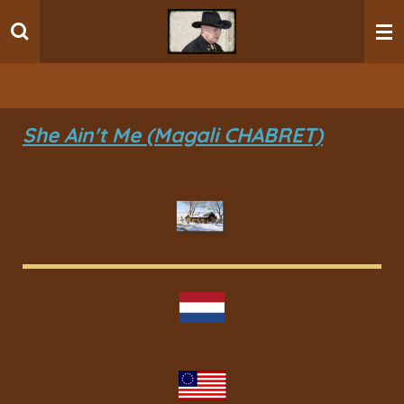
Ga
direct
naar
de
hoofdinhoud
She Ain't Me (Magali CHABRET)