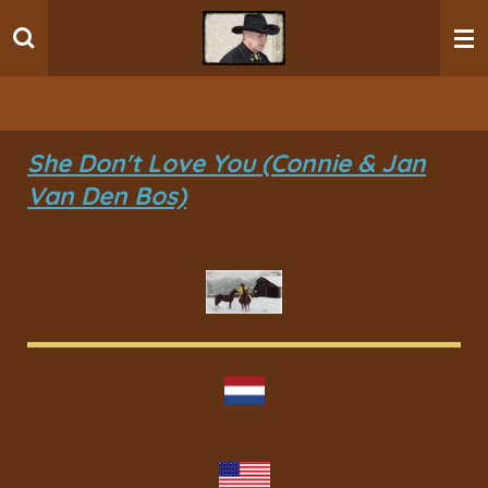
Ga
direct
naar
de
hoofdinhoud
She Don't Love You (Connie & Jan
Van Den Bos)